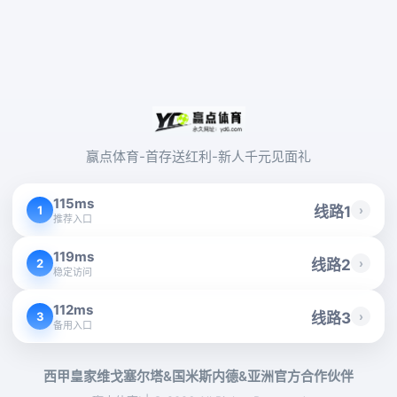
赢点体育-首存送红利-新人千元见面礼
115ms
线路1
›
1
推荐入口
119ms
线路2
›
2
稳定访问
112ms
线路3
›
3
备用入口
西甲皇家维戈塞尔塔&国米斯内德&亚洲官方合作伙伴